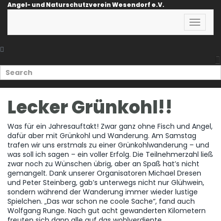
Angel- und Naturschutzverein Wesendorf e.V.
Toggle
Naviga
Lecker Grünkohl!!
Was für ein Jahresauftakt! Zwar ganz ohne Fisch und Angel,
dafür aber mit Grünkohl und Wanderung. Am Samstag
trafen wir uns erstmals zu einer Grünkohlwanderung – und
was soll ich sagen – ein voller Erfolg. Die Teilnehmerzahl ließ
zwar noch zu Wünschen übrig, aber an Spaß hat’s nicht
gemangelt. Dank unserer Organisatoren Michael Dresen
und Peter Steinberg, gab’s unterwegs nicht nur Glühwein,
sondern während der Wanderung immer wieder lustige
Spielchen. „Das war schon ne coole Sache“, fand auch
Wolfgang Runge. Nach gut acht gewanderten Kilometern
freuten sich dann alle auf das wohlverdiente